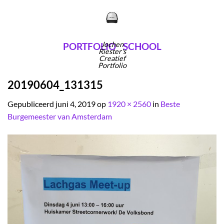
Ga
naar
inhoud
Jochen
PORTFOLIO
SCHOOL
Riester's
Creatief
Portfolio
20190604_131315
Gepubliceerd
juni 4, 2019
op
1920 × 2560
in
Beste
Burgemeester van Amsterdam