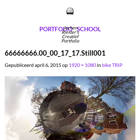
Ga
naar
inhoud
Jochen
PORTFOLIO
SCHOOL
Riester's
Creatief
Portfolio
66666666.00_00_17_17.Still001
Gepubliceerd
april 6, 2015
op
1920 × 1080
in
bike TRIP