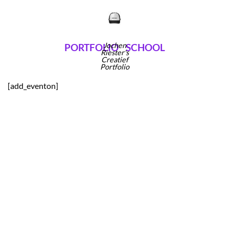
Ga
naar
inhoud
Jochen
PORTFOLIO
SCHOOL
Riester's
Creatief
Portfolio
[add_eventon]