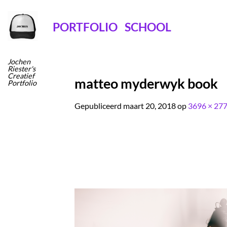
Ga
naar
PORTFOLIO
SCHOOL
inhoud
Jochen
Riester's
Creatief
matteo myderwyk book
Portfolio
Gepubliceerd
maart 20, 2018
op
3696 × 27