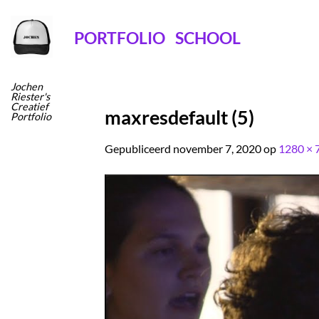
Ga
naar
PORTFOLIO
SCHOOL
inhoud
Jochen
Riester's
Creatief
maxresdefault (5)
Portfolio
Gepubliceerd
november 7, 2020
op
1280 × 