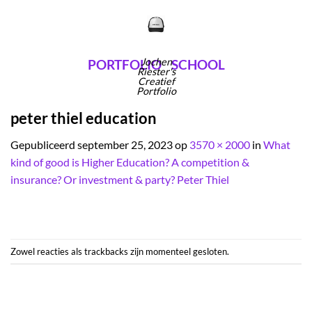
Ga
naar
inhoud
Jochen
PORTFOLIO
SCHOOL
Riester's
Creatief
Portfolio
peter thiel education
Gepubliceerd
september 25, 2023
op
3570 × 2000
in
What
kind of good is Higher Education? A competition &
insurance? Or investment & party? Peter Thiel
Zowel reacties als trackbacks zijn momenteel gesloten.