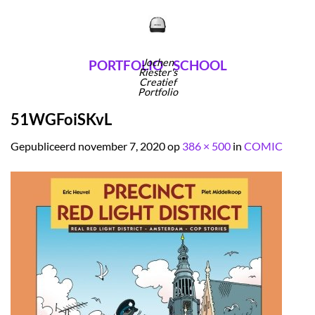
Ga
naar
inhoud
Jochen
PORTFOLIO
SCHOOL
Riester's
Creatief
Portfolio
51WGFoiSKvL
Gepubliceerd
november 7, 2020
op
386 × 500
in
COMIC