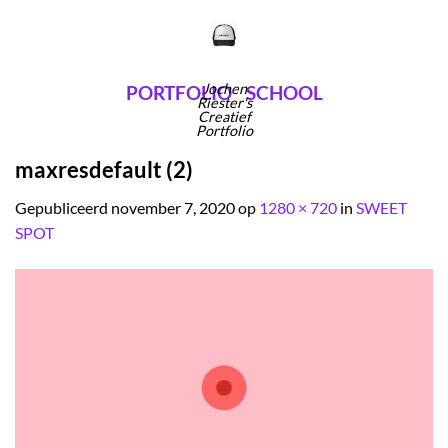
Ga
naar
inhoud
Jochen
PORTFOLIO
SCHOOL
Riester's
Creatief
Portfolio
maxresdefault (2)
Gepubliceerd
november 7, 2020
op
1280 × 720
in
SWEET
SPOT