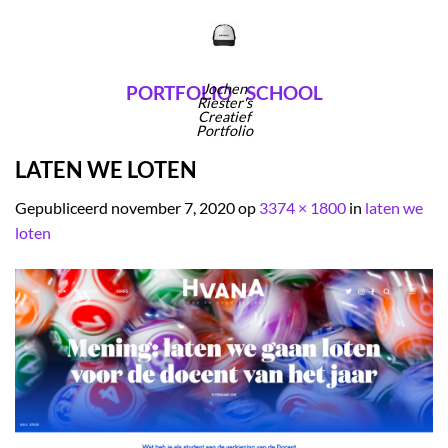
Ga
naar
inhoud
Jochen
PORTFOLIO
SCHOOL
Riester's
Creatief
Portfolio
LATEN WE LOTEN
Gepubliceerd
november 7, 2020
op
3374 × 1800
in
laten we
loten