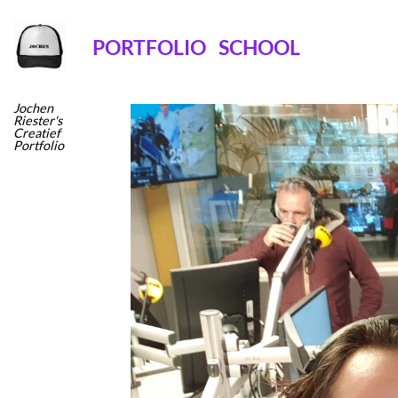
Ga
naar
PORTFOLIO
SCHOOL
inhoud
Jochen
Riester's
Creatief
Portfolio