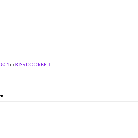
1801
in
KISS DOORBELL
en.