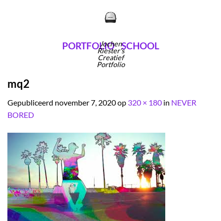
Ga
naar
inhoud
Jochen
PORTFOLIO
SCHOOL
Riester's
Creatief
Portfolio
mq2
Gepubliceerd
november 7, 2020
op
320 × 180
in
NEVER
BORED