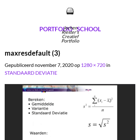
Ga
naar
inhoud
Jochen
PORTFOLIO
SCHOOL
Riester's
Creatief
Portfolio
maxresdefault (3)
Gepubliceerd
november 7, 2020
op
1280 × 720
in
STANDAARD DEVIATIE