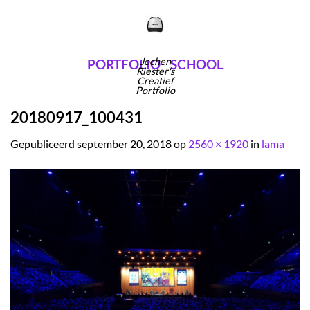
Ga
naar
inhoud
Jochen
PORTFOLIO
SCHOOL
Riester's
Creatief
Portfolio
20180917_100431
Gepubliceerd
september 20, 2018
op
2560 × 1920
in
lama