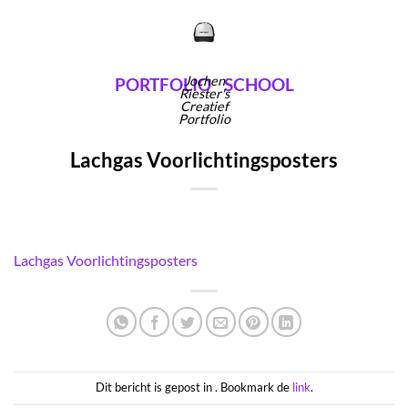
Ga
naar
inhoud
Jochen
PORTFOLIO
SCHOOL
Riester's
Creatief
Portfolio
Lachgas Voorlichtingsposters
Lachgas Voorlichtingsposters
Dit bericht is gepost in . Bookmark de
link
.