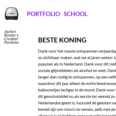
Ga
naar
PORTFOLIO
SCHOOL
inhoud
Jochen
Riester's
BESTE KONING
Creatief
Portfolio
Dank voor het mooie ontspannen verjaardag
zo zichtbaar maken, wat we al jaren weten: l
populair als in Nederland. Dank voor dit ni
sociale glijmiddelen als alcohol en wiet. D
langer dan nodig te ontspannen, op een self
waardoor dit jaar alleen de echte feestneuze
ballonnetjes lachgas in de mond. Dank voor 
dit genotsmiddel nu als eerste ter wereld z
Nederlandse geest is, inclusief de geesten 
bereid zijn om risico’s te nemen, zelfs met
allemaal over hebben voor wat echt belangrij