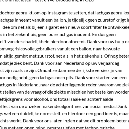
 dochter gebruikt, om op Instagram te zetten, dat lachgas gebruike
lachgas inneemt vanuit een ballon, je tijdelijk geen zuurstof krijgt i
idee om net als bij een sigaret een nieuw soort filter te ontwikkel
ls in het ziekenhuis, geen pure lachgas inademt. En dus geen
helft van de schadelijkheid hierdoor afneemt. Dank voor uw hulp 
domweg risicovolle gebruikers vanuit een ballon, naar bewuste
n altijd gemixt met zuurstof, net als in het ziekenhuis. Of nog beter
 omdat je ziek bent. Dank voor aan Nederland op uw verjaardag
t zijn zoals ze zijn. Omdat ze daarmee de rijkste versie zijn van
voor nodig hebt, geen lachgas noch pils. Dank voor starten van een
lachgas in Nederland, naar de achterliggende reden waarom we zie
et stellen van de vraag of die ziekte misschien het beste kan worde
eftijdsgrens voor alcohol, ons totaal saaie en achterhaalde
ffect van de onzeker makende algoritmes van social media. Dank
 wel een duidelijke norm stelt, en hierdoor een goed idee is, maar
chts werkt. Dank voor ons laten inzien dat we dit probleem beter 
Dus met een open mind, progressief en met technologische