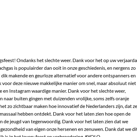
sfeest! Ondanks het slechte weer. Dank voor het op uw verjaard
achgas is populairder dan ooit in onze geschiedenis, en nergens zo
et dik makende en geurloze alternatief voor andere ontspanners en
ank voor deze nieuwe makkelijke manier om snel, maar absoluut niet
ie en Instagram waardige manier. Dank voor het slechte weer,
n naar buiten gingen met duizenden vrolijke, soms zelfs oranje
het zo zichtbaar maken hoe innovatief de Nederlanders zijn, dat z
o massaal hebben ontdekt. Dank voor het laten zien hoe open de
van de jeugd van tegenwoordig. Dank voor het laten zien dat we
 de gezondheid van eigen onze hersenen en zenuwen. Dank dat we di
k is in het leven: feest en verbroedering. #YOLO