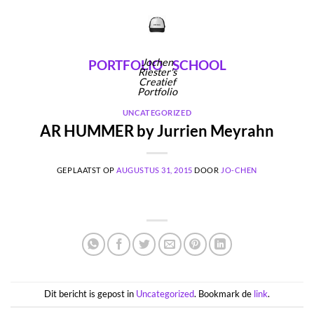
Ga
naar
inhoud
Jochen
PORTFOLIO
SCHOOL
Riester's
Creatief
Portfolio
UNCATEGORIZED
AR HUMMER by Jurrien Meyrahn
GEPLAATST OP
AUGUSTUS 31, 2015
DOOR
JO-CHEN
Dit bericht is gepost in
Uncategorized
. Bookmark de
link
.