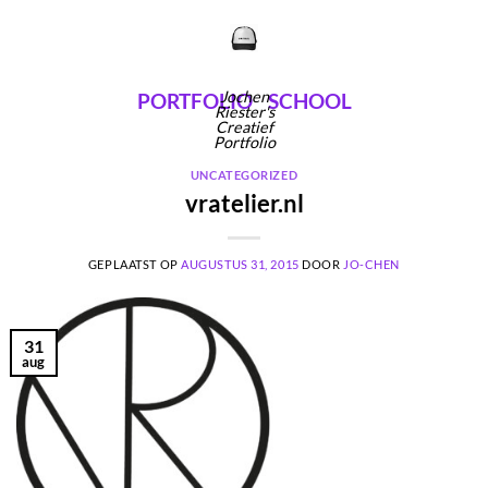
Ga
naar
inhoud
Jochen
PORTFOLIO
SCHOOL
Riester's
Creatief
Portfolio
UNCATEGORIZED
vratelier.nl
GEPLAATST OP
AUGUSTUS 31, 2015
DOOR
JO-CHEN
31
aug