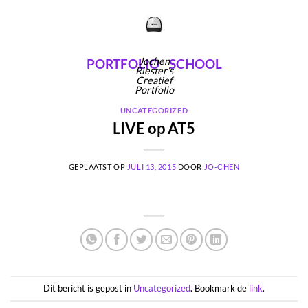
Ga
naar
inhoud
Jochen
PORTFOLIO
SCHOOL
Riester's
Creatief
Portfolio
UNCATEGORIZED
LIVE op AT5
GEPLAATST OP
JULI 13, 2015
DOOR
JO-CHEN
Dit bericht is gepost in
Uncategorized
. Bookmark de
link
.