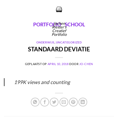
Ga
naar
inhoud
Jochen
PORTFOLIO
SCHOOL
Riester's
Creatief
Portfolio
ONDERWIJS
,
UNCATEGORIZED
STANDAARD DEVIATIE
GEPLAATST OP
APRIL 10, 2018
DOOR
JO-CHEN
199K views and counting