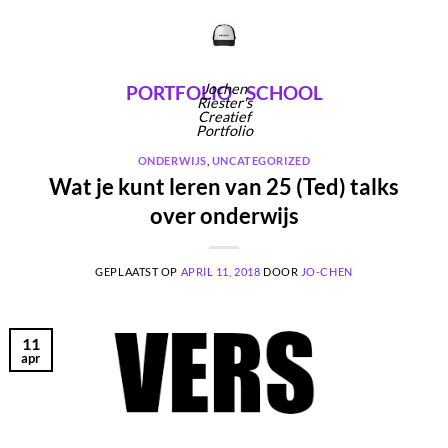
Ga
naar
inhoud
Jochen
PORTFOLIO
SCHOOL
Riester's
Creatief
Portfolio
ONDERWIJS
,
UNCATEGORIZED
Wat je kunt leren van 25 (Ted) talks
over onderwijs
GEPLAATST OP
APRIL 11, 2018
DOOR
JO-CHEN
11
apr