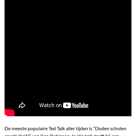
De meeste populaire Ted Talk aller tijden is “Doden scholen
creativiteit?” van Ken Robinson. In zijn talk geeft hij een