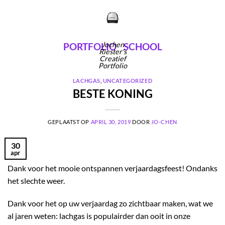
Ga
naar
inhoud
Jochen
PORTFOLIO
SCHOOL
Riester's
Creatief
Portfolio
LACHGAS
,
UNCATEGORIZED
BESTE KONING
GEPLAATST OP
APRIL 30, 2019
DOOR
JO-CHEN
30
apr
Dank voor het mooie ontspannen verjaardagsfeest! Ondanks
het slechte weer.
Dank voor het op uw verjaardag zo zichtbaar maken, wat we
al jaren weten: lachgas is populairder dan ooit in onze